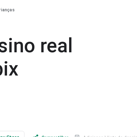
rianças
sino real
ix