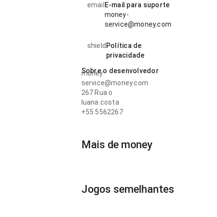
email
E-mail para suporte
money-
service@money.com
shield
Política de
privacidade
Sobre o desenvolvedor
money
service@money.com
267 Rua o
luana.costa
+55 5562267
Mais de money
Jogos semelhantes