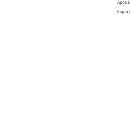
Apost
app mais
testar.
Espor