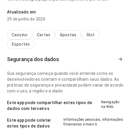
velocidade de carregamento ao voltar para a página depois;
a interface não distrai das informações do app. O resultado
Atualizado em
geral parece prático e maduro.
29 de junho de 2026
Cassino
Cartas
Apostas
Slot
Esportes
Segurança dos dados
Sua segurança começa quando você entende como os
desenvolvedores coletam e compartilham seus dados. As
práticas de segurança e privacidade podem variar de acordo
com o uso, a região e a idade.
Navegação
Este app pode compartilhar estes tipos de
na Web
dados com terceiros
Informações pessoais, Informações
Este app pode coletar
financeiras e mais 6
estes tipos de dados