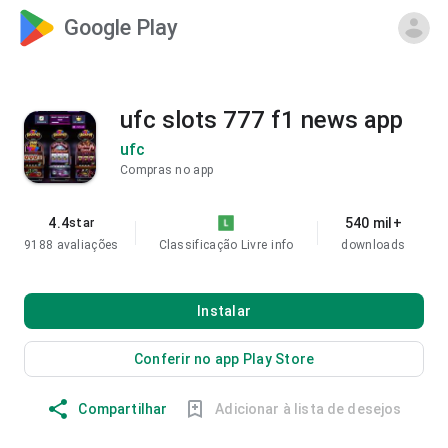
Google Play
ufc slots 777 f1 news app
ufc
Compras no app
4.4
540 mil+
star
9188 avaliações
Classificação Livre
info
downloads
Instalar
Conferir no app Play Store
Compartilhar
Adicionar à lista de desejos