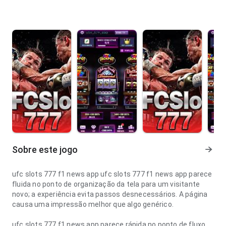
Sobre este jogo
ufc slots 777 f1 news app ufc slots 777 f1 news app parece
fluida no ponto de organização da tela para um visitante
novo; a experiência evita passos desnecessários. A página
causa uma impressão melhor que algo genérico.
ufc slots 777 f1 news app parece rápida no ponto de fluxo