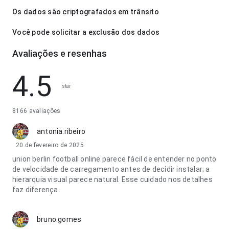
Os dados são criptografados em trânsito
Você pode solicitar a exclusão dos dados
Avaliações e resenhas
4.5
star
8166 avaliações
antonia.ribeiro
20 de fevereiro de 2025
union berlin football online parece fácil de entender no ponto
de velocidade de carregamento antes de decidir instalar; a
hierarquia visual parece natural. Esse cuidado nos detalhes
faz diferença.
bruno.gomes