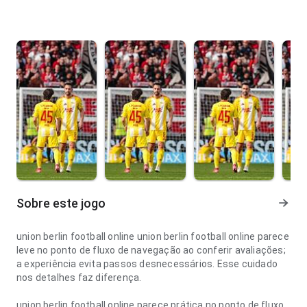
Sobre este jogo
union berlin football online union berlin football online parece
leve no ponto de fluxo de navegação ao conferir avaliações;
a experiência evita passos desnecessários. Esse cuidado
nos detalhes faz diferença.
union berlin football online parece prática no ponto de fluxo