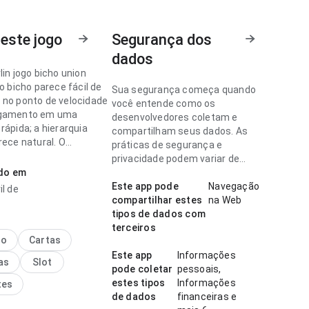
este jogo
Segurança dos
dados
lin jogo bicho union
go bicho parece fácil de
Sua segurança começa quando
 no ponto de velocidade
você entende como os
egamento em uma
desenvolvedores coletam e
rápida; a hierarquia
compartilham seus dados. As
rece natural. O
práticas de segurança e
 geral parece prático e
privacidade podem variar de
ado em
acordo com o uso, a região e a
idade.
Este app pode
Navegação
il de
lin jogo bicho parece
compartilhar estes
na Web
o ponto de fluxo de
tipos de dados com
o no uso diário
terceiros
 a resposta é previsível.
no
Cartas
dado nos detalhes faz
Este app
Informações
as
Slot
a.
pode coletar
pessoais,
estes tipos
Informações
tes
de dados
financeiras e