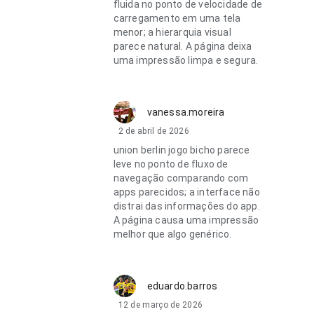
fluida no ponto de velocidade de
carregamento em uma tela
menor; a hierarquia visual
parece natural. A página deixa
uma impressão limpa e segura.
vanessa.moreira
2 de abril de 2026
union berlin jogo bicho parece
leve no ponto de fluxo de
navegação comparando com
apps parecidos; a interface não
distrai das informações do app.
A página causa uma impressão
melhor que algo genérico.
eduardo.barros
12 de março de 2026