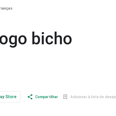
rianças
jogo bicho
lay Store
Compartilhar
Adicionar à lista de desej