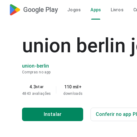
Google Play
Jogos
Apps
Livros
C
union berlin 
union-berlin
Compras no app
4.3
110 mil+
star
4843 avaliações
downloads
Instalar
Conferir no app P