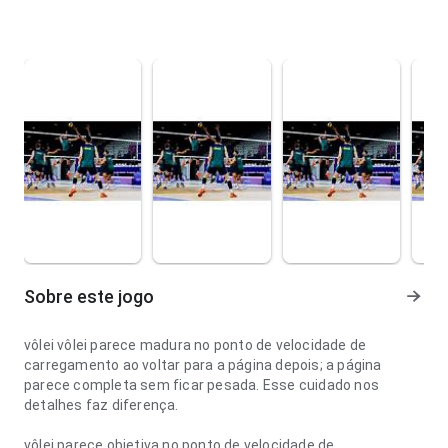
Sobre este jogo
vôlei vôlei parece madura no ponto de velocidade de
carregamento ao voltar para a página depois; a página
parece completa sem ficar pesada. Esse cuidado nos
detalhes faz diferença.
vôlei parece objetiva no ponto de velocidade de