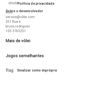
shield
Política de privacidade
Sobre o desenvolvedor
vôlei
service@vôlei.com
251 Rua k
bruno.rodrigues
+55 3763251
Mais de vôlei
Jogos semelhantes
flag
Sinalizar como impróprio