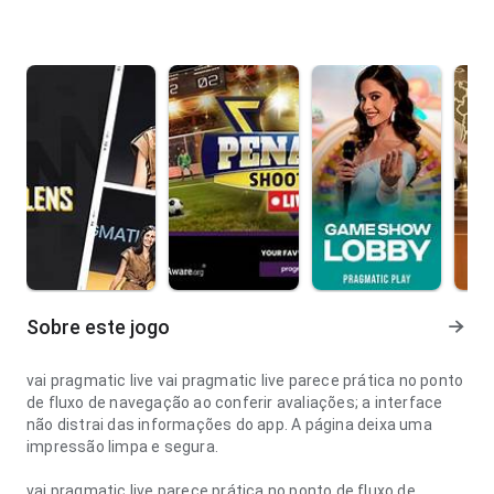
Sobre este jogo
vai pragmatic live vai pragmatic live parece prática no ponto
de fluxo de navegação ao conferir avaliações; a interface
não distrai das informações do app. A página deixa uma
impressão limpa e segura.
vai pragmatic live parece prática no ponto de fluxo de