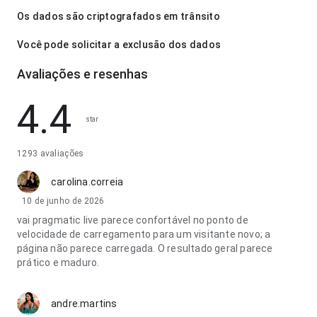
Os dados são criptografados em trânsito
Você pode solicitar a exclusão dos dados
Avaliações e resenhas
4.4
star
1293 avaliações
carolina.correia
10 de junho de 2026
vai pragmatic live parece confortável no ponto de
velocidade de carregamento para um visitante novo; a
página não parece carregada. O resultado geral parece
prático e maduro.
andre.martins