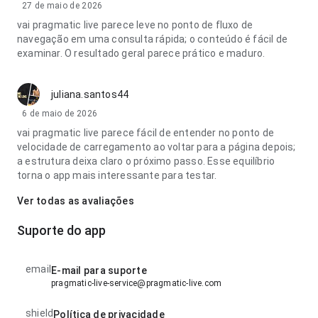
27 de maio de 2026
vai pragmatic live parece leve no ponto de fluxo de
navegação em uma consulta rápida; o conteúdo é fácil de
examinar. O resultado geral parece prático e maduro.
juliana.santos44
6 de maio de 2026
vai pragmatic live parece fácil de entender no ponto de
velocidade de carregamento ao voltar para a página depois;
a estrutura deixa claro o próximo passo. Esse equilíbrio
torna o app mais interessante para testar.
Ver todas as avaliações
Suporte do app
email
E-mail para suporte
pragmatic-live-service@pragmatic-live.com
shield
Política de privacidade