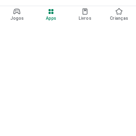
Jogos
Apps
Livros
Crianças
Google Play
Play Pass
Pontos do Play Points
Vales-presente
Resgatar
Política de reembolso
Crianças e família