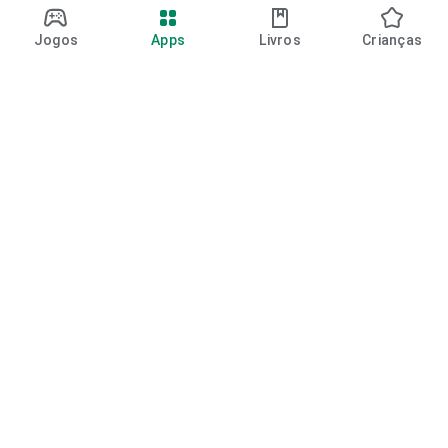
Jogos
Apps
Livros
Crianças
Google Play
Play Pass
Pontos do Play Points
Vales-presente
Resgatar
Política de reembolso
Crianças e família