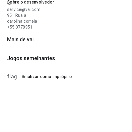
Sobre o desenvolvedor
vai
service@vai.com
951 Rua a
carolina.correia
+55 3778951
Mais de vai
Jogos semelhantes
flag
Sinalizar como impróprio