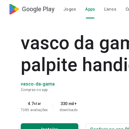
Google Play
Jogos
Apps
Livros
C
vasco da gam
palpite hand
vasco-da-gama
Compras no app
4.7
330 mil+
star
7385 avaliações
downloads