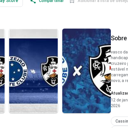
lay Store
Compartilhar
Adicionar à lista de desej
Sobre 
vasco da
handicap
cruzeiro
estável 
carregam
novo; a r
cuidado 
diferenç
Atualiz
12 de jan
vasco da
2026
handicap
velocida
antes de 
Cassi
conteúdo 