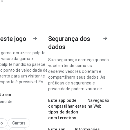
os
este jogo
Segurança dos
dados
 gama x cruzeiro palpite
 vasco da gama x
Sua segurança começa quando
 palpite handicap parece
você entende como os
no ponto de velocidade de
desenvolvedores coletam e
ento para um visitante
compartilham seus dados. As
esposta é previsível. Esse
práticas de segurança e
nos detalhes faz
privacidade podem variar de
a.
ado em
acordo com o uso, a região e a
idade.
Este app pode
Navegação
eiro de
 gama x cruzeiro palpite
compartilhar estes
na Web
 parece leve no ponto de
tipos de dados
de de carregamento
com terceiros
decidir instalar; o
no
Cartas
é fácil de examinar. A
Este app
Informações