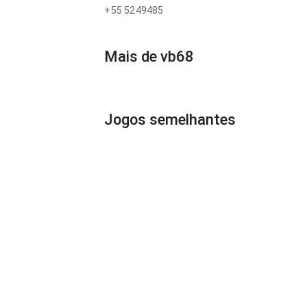
+55 5249485
Mais de vb68
Jogos semelhantes