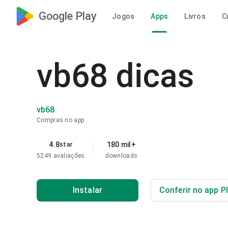
Google Play
Jogos
Apps
Livros
C
vb68 dicas
vb68
Compras no app
4.8
180 mil+
star
5249 avaliações
downloads
Instalar
Conferir no app P