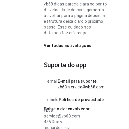
vb68 dicas parece clara no ponto
de velocidade de carregamento
ao voltar para a página depois; a
estrutura deixa claro o próximo
passo. Esse cuidado nos
detalhes faz diferença.
Ver todas as avaliações
Suporte do app
email
E-mail para suporte
vb68-service@vb68.com
shield
Política de privacidade
Sobre o desenvolvedor
vb68
service@vb68.com
485 Rua v
leonardo.cruz