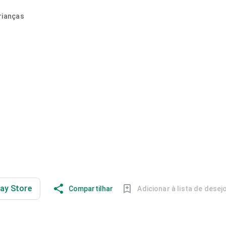
rianças
lay Store
Compartilhar
Adicionar à lista de desej