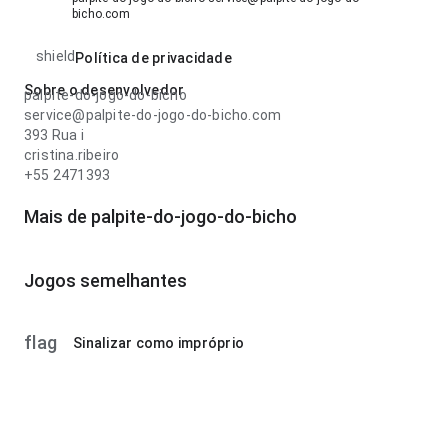
bicho.com
shield
Política de privacidade
Sobre o desenvolvedor
palpite-do-jogo-do-bicho
service@palpite-do-jogo-do-bicho.com
393 Rua i
cristina.ribeiro
+55 2471393
Mais de palpite-do-jogo-do-bicho
Jogos semelhantes
flag
Sinalizar como impróprio