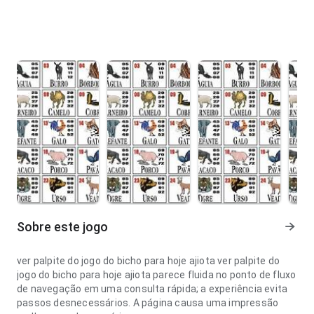
Sobre este jogo
ver palpite do jogo do bicho para hoje ajiota ver palpite do
jogo do bicho para hoje ajiota parece fluida no ponto de fluxo
de navegação em uma consulta rápida; a experiência evita
passos desnecessários. A página causa uma impressão