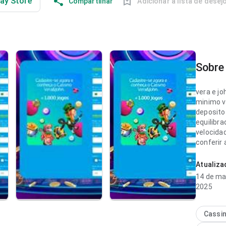
lay Store
Compartilhar
Adicionar à lista de desej
Sobre 
vera e jo
minimo v
deposito
equilibr
velocida
conferir 
parece c
mais con
Atualiz
14 de ma
vera e jo
2025
minimo p
de fluxo
descriçõ
Cassi
parece c