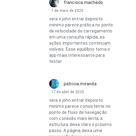
francisca.machado
1 de maio de 2025
vera e john entrar deposito
minimo parece prática no ponto
de velocidade de carregamento
em uma consulta rápida; as
ações importantes continuam
visíveis. Esse equilíbrio torna o
app mais interessante para
testar.
patricia.miranda
17 de abril de 2025
vera e john entrar deposito
minimo parece consistente no
ponto de fluxo de navegação
com conexão mais lenta; a
estrutura deixa claro o próximo
passo. A página deixa uma