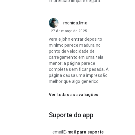
impressão limpa e segura.
monica.lima
27 de março de 2025
vera e john entrar deposito
minimo parece madura no
ponto de velocidade de
carregamento em uma tela
menor; a página parece
completa sem ficar pesada. A
página causa uma impressão
melhor que algo genérico.
Ver todas as avaliações
Suporte do app
email
E-mail para suporte