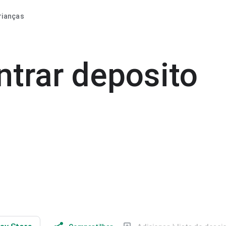
rianças
ntrar deposito