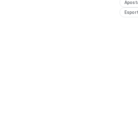
Apost
uma impr
Espor