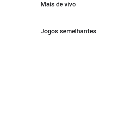
Mais de vivo
Jogos semelhantes