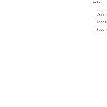
2025
Cassi
Apost
Espor