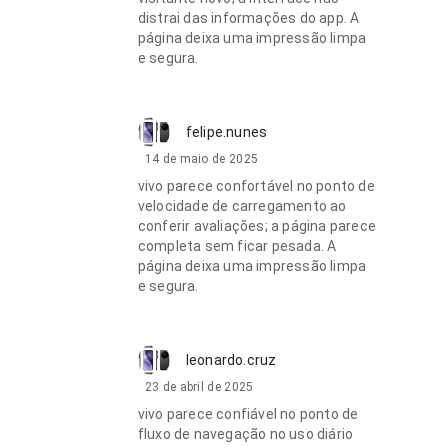
distrai das informações do app. A
página deixa uma impressão limpa
e segura.
felipe.nunes
14 de maio de 2025
vivo parece confortável no ponto de
velocidade de carregamento ao
conferir avaliações; a página parece
completa sem ficar pesada. A
página deixa uma impressão limpa
e segura.
leonardo.cruz
23 de abril de 2025
vivo parece confiável no ponto de
fluxo de navegação no uso diário