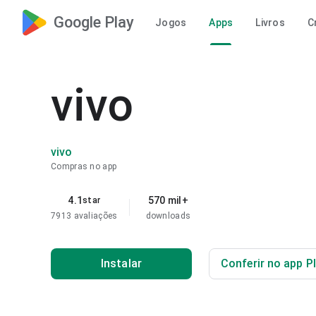
Google Play
Jogos
Apps
Livros
C
vivo
vivo
Compras no app
4.1
570 mil+
star
7913 avaliações
downloads
Instalar
Conferir no app P