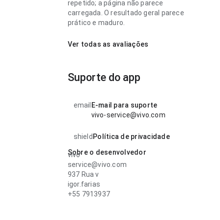
repetido; a página não parece
carregada. O resultado geral parece
prático e maduro.
Ver todas as avaliações
Suporte do app
email
E-mail para suporte
vivo-service@vivo.com
shield
Política de privacidade
Sobre o desenvolvedor
vivo
service@vivo.com
937 Rua v
igor.farias
+55 7913937