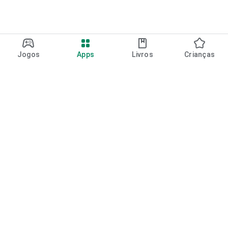
Jogos
Apps
Livros
Crianças
Google Play
Play Pass
Pontos do Play Points
Vales-presente
Resgatar
Política de reembolso