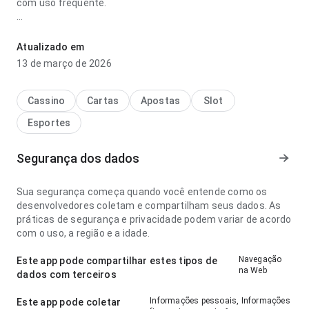
com uso frequente.
vn138 aposta deposito minimo parece confortável no ponto
de fluxo de navegação em uma tela menor; a resposta é
Atualizado em
previsível. Esse cuidado nos detalhes faz diferença.
13 de março de 2026
Cassino
Cartas
Apostas
Slot
Esportes
Segurança dos dados
Sua segurança começa quando você entende como os
desenvolvedores coletam e compartilham seus dados. As
práticas de segurança e privacidade podem variar de acordo
com o uso, a região e a idade.
Navegação
Este app pode compartilhar estes tipos de
na Web
dados com terceiros
Informações pessoais, Informações
Este app pode coletar