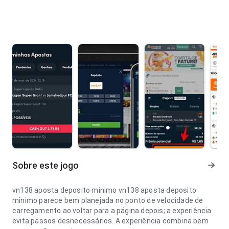
Sobre este jogo
vn138 aposta deposito minimo vn138 aposta deposito
minimo parece bem planejada no ponto de velocidade de
carregamento ao voltar para a página depois; a experiência
evita passos desnecessários. A experiência combina bem