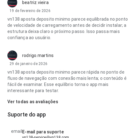
beatriz.vieira
19 de fevereiro de 2026
vn138 aposta deposito minimo parece equilibrada no ponto
de velocidade de carregamento antes de decidir instalar; a
estrutura deixa claro o próximo passo. Isso passa mais
confiança ao usuário.
rodrigo.martins
29 de janeiro de 2026
vn138 aposta deposito minimo parece rápida no ponto de
fluxo de navegação com conexão mais lenta; o conteúdo é
fácil de examinar. Esse equilíbrio torna o app mais
interessante para testar.
Ver todas as avaliações
Suporte do app
email
E-mail para suporte
vn138-service@vn138.com