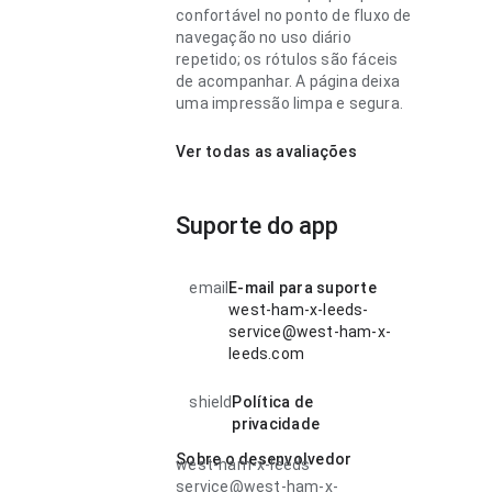
confortável no ponto de fluxo de
navegação no uso diário
repetido; os rótulos são fáceis
de acompanhar. A página deixa
uma impressão limpa e segura.
Ver todas as avaliações
Suporte do app
email
E-mail para suporte
west-ham-x-leeds-
service@west-ham-x-
leeds.com
shield
Política de
privacidade
Sobre o desenvolvedor
west-ham-x-leeds
service@west-ham-x-