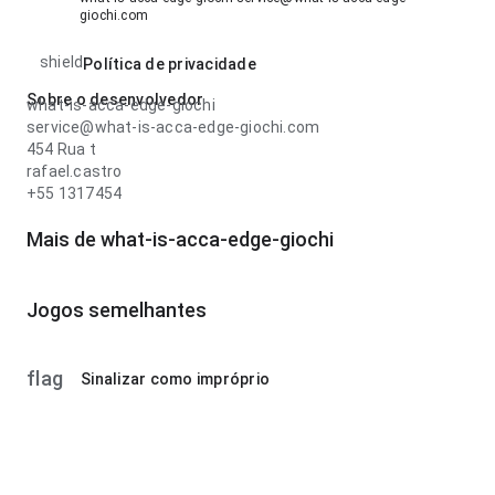
giochi.com
shield
Política de privacidade
Sobre o desenvolvedor
what-is-acca-edge-giochi
service@what-is-acca-edge-giochi.com
454 Rua t
rafael.castro
+55 1317454
Mais de what-is-acca-edge-giochi
Jogos semelhantes
flag
Sinalizar como impróprio