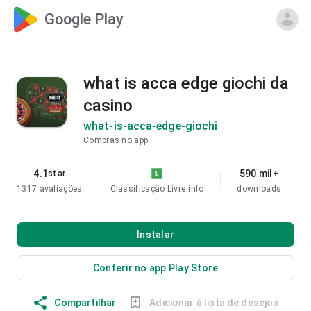
Google Play
what is acca edge giochi da
casino
what-is-acca-edge-giochi
Compras no app
4.1
590 mil+
star
1317 avaliações
Classificação Livre
info
downloads
Instalar
Conferir no app Play Store
Compartilhar
Adicionar à lista de desejos