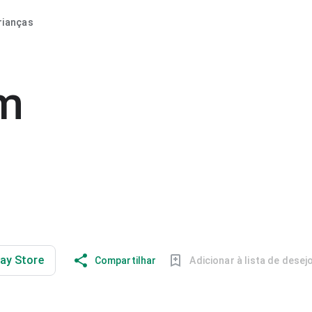
rianças
m
lay Store
Compartilhar
Adicionar à lista de desej