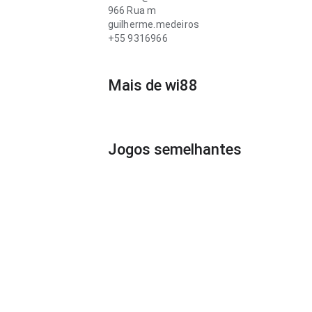
966 Rua m
guilherme.medeiros
+55 9316966
Mais de wi88
Jogos semelhantes