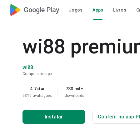
Google Play
Jogos
Apps
Livros
C
wi88 premiu
wi88
Compras no app
4.7
730 mil+
star
9316 avaliações
downloads
Instalar
Conferir no app P