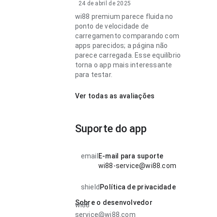
24 de abril de 2025
wi88 premium parece fluida no
ponto de velocidade de
carregamento comparando com
apps parecidos; a página não
parece carregada. Esse equilíbrio
torna o app mais interessante
para testar.
Ver todas as avaliações
Suporte do app
email
E-mail para suporte
wi88-service@wi88.com
shield
Política de privacidade
Sobre o desenvolvedor
wi88
service@wi88.com