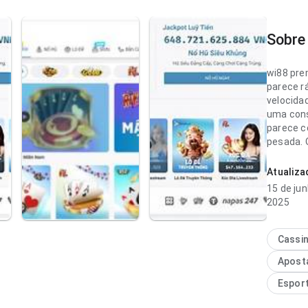
Sobre 
wi88 pr
parece r
velocida
uma cons
parece c
pesada. 
parece p
Atualiz
wi88 pre
15 de ju
ponto de
2025
carregam
detalhes
continua
Cassi
equilíbri
Apost
interess
Espor