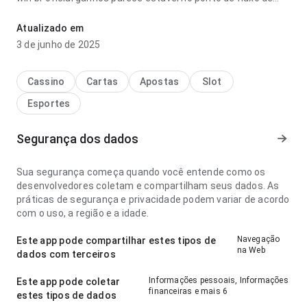
navegação ao navegar por várias seções; a experiência evita
passos desnecessários. O resultado geral parece prático e
Atualizado em
maduro.
3 de junho de 2025
Cassino
Cartas
Apostas
Slot
Esportes
Segurança dos dados
Sua segurança começa quando você entende como os
desenvolvedores coletam e compartilham seus dados. As
práticas de segurança e privacidade podem variar de acordo
com o uso, a região e a idade.
Navegação
Este app pode compartilhar estes tipos de
na Web
dados com terceiros
Informações pessoais, Informações
Este app pode coletar
financeiras e mais 6
estes tipos de dados