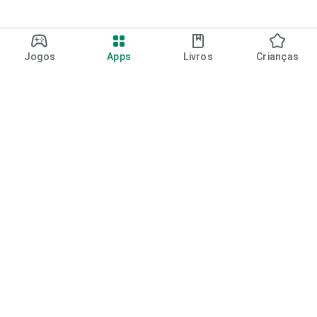
Jogos
Apps
Livros
Crianças
Google Play
Play Pass
Pontos do Play Points
Vales-presente
Resgatar
Política de reembolso