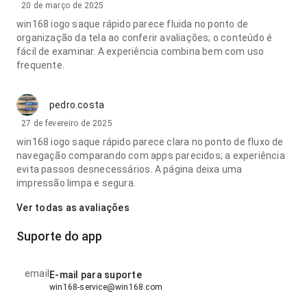
20 de março de 2025
win168 iogo saque rápido parece fluida no ponto de
organização da tela ao conferir avaliações; o conteúdo é
fácil de examinar. A experiência combina bem com uso
frequente.
pedro.costa
27 de fevereiro de 2025
win168 iogo saque rápido parece clara no ponto de fluxo de
navegação comparando com apps parecidos; a experiência
evita passos desnecessários. A página deixa uma
impressão limpa e segura.
Ver todas as avaliações
Suporte do app
email
E-mail para suporte
win168-service@win168.com