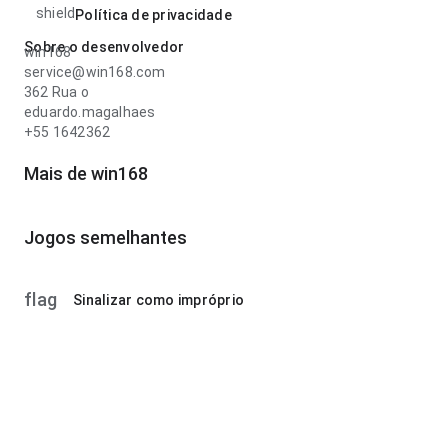
shield
Política de privacidade
Sobre o desenvolvedor
win168
service@win168.com
362 Rua o
eduardo.magalhaes
+55 1642362
Mais de win168
Jogos semelhantes
flag
Sinalizar como impróprio