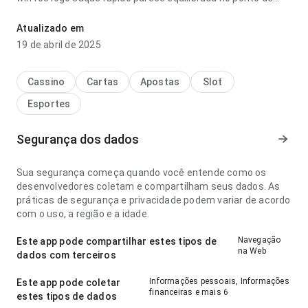
fluxo de navegação comparando com apps parecidos; a
interface não distrai das informações do app. Esse cuidado
Atualizado em
nos detalhes faz diferença.
19 de abril de 2025
Cassino
Cartas
Apostas
Slot
Esportes
Segurança dos dados
Sua segurança começa quando você entende como os
desenvolvedores coletam e compartilham seus dados. As
práticas de segurança e privacidade podem variar de acordo
com o uso, a região e a idade.
Navegação
Este app pode compartilhar estes tipos de
na Web
dados com terceiros
Informações pessoais, Informações
Este app pode coletar
financeiras e mais 6
estes tipos de dados