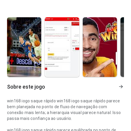
Sobre este jogo
win168 iogo saque rápido win168 iogo saque rápido parece
bem planejada no ponto de fluxo de navegação com
conexão mais lenta; a hierarquia visual parece natural. Isso
passa mais confiança ao usuário.
win168 iogo saque rápido parece equilibrada no ponto de