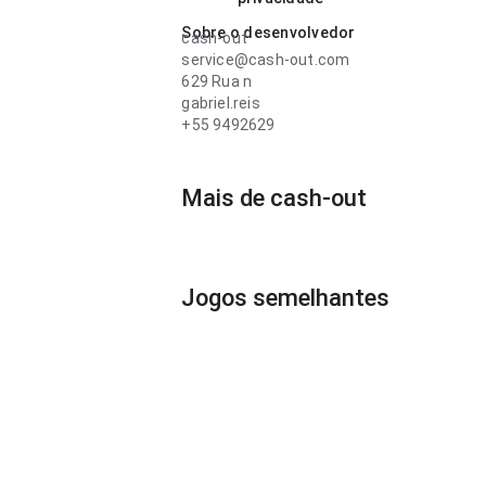
Sobre o desenvolvedor
cash-out
service@cash-out.com
629 Rua n
gabriel.reis
+55 9492629
Mais de cash-out
Jogos semelhantes