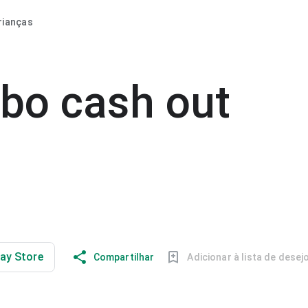
rianças
mbo cash out
lay Store
Compartilhar
Adicionar à lista de desej