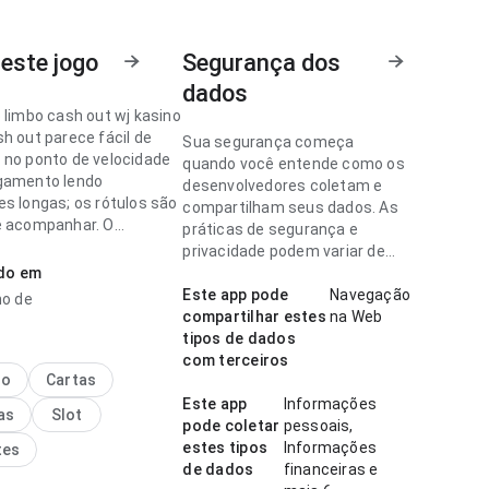
este jogo
Segurança dos
dados
 limbo cash out wj kasino
h out parece fácil de
Sua segurança começa
 no ponto de velocidade
quando você entende como os
gamento lendo
desenvolvedores coletam e
es longas; os rótulos são
compartilham seus dados. As
e acompanhar. O
práticas de segurança e
 geral parece prático e
privacidade podem variar de
ado em
acordo com o uso, a região e a
idade.
Este app pode
Navegação
ho de
o limbo cash out parece
compartilhar estes
na Web
ponto de velocidade de
tipos de dados
ento ao conferir
com terceiros
s; os rótulos são fáceis
no
Cartas
anhar. Esse equilíbrio
Este app
Informações
as
Slot
app mais interessante
pode coletar
pessoais,
ar.
estes tipos
Informações
tes
de dados
financeiras e