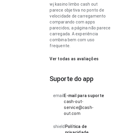
wj kasino limbo cash out
parece objetiva no ponto de
velocidade de carregamento
comparando com apps
parecidos; a página não parece
carregada. A experiência
combina bem com uso
frequente.
Ver todas as avaliações
Suporte do app
email
E-mail para suporte
cash-out-
service@cash-
out.com
shield
Política de
privacidade