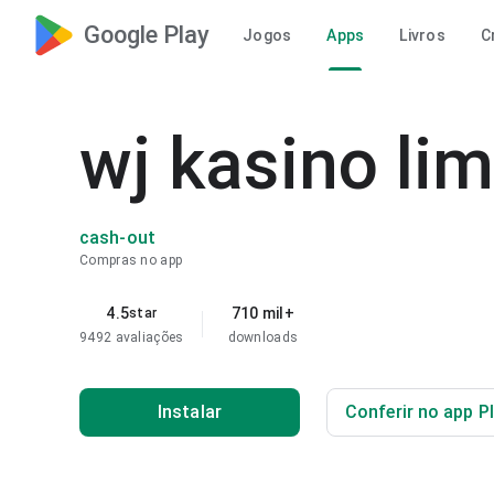
Google Play
Jogos
Apps
Livros
C
wj kasino li
cash-out
Compras no app
4.5
710 mil+
star
9492 avaliações
downloads
Instalar
Conferir no app P