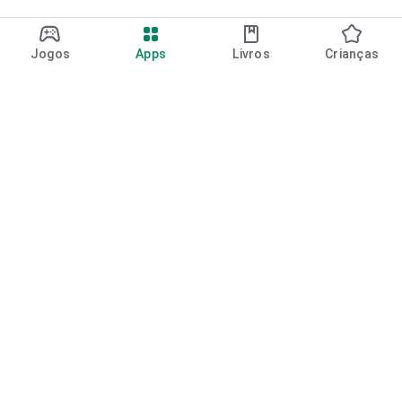
Jogos
Apps
Livros
Crianças
Google Play
Play Pass
Pontos do Play Points
Vales-presente
Resgatar
Política de reembolso
Crianças e família