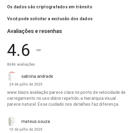
Os dados são criptografados em trânsito
Você pode solicitar a exclusão dos dados
Avaliações e resenhas
4.6
star
8686 avaliações
sabrina.andrade
24 de julho de 2025
www blaze avaliação parece clara no ponto de velocidade de
carregamento no uso diário repetido; a hierarquia visual
parece natural. Esse cuidado nos detalhes faz diferença.
mateus.souza
10 de julho de 2025