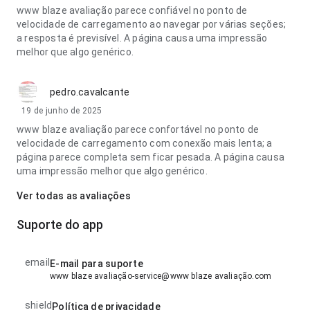
www blaze avaliação parece confiável no ponto de
velocidade de carregamento ao navegar por várias seções;
a resposta é previsível. A página causa uma impressão
melhor que algo genérico.
pedro.cavalcante
19 de junho de 2025
www blaze avaliação parece confortável no ponto de
velocidade de carregamento com conexão mais lenta; a
página parece completa sem ficar pesada. A página causa
uma impressão melhor que algo genérico.
Ver todas as avaliações
Suporte do app
email
E-mail para suporte
www blaze avaliação-service@www blaze avaliação.com
shield
Política de privacidade