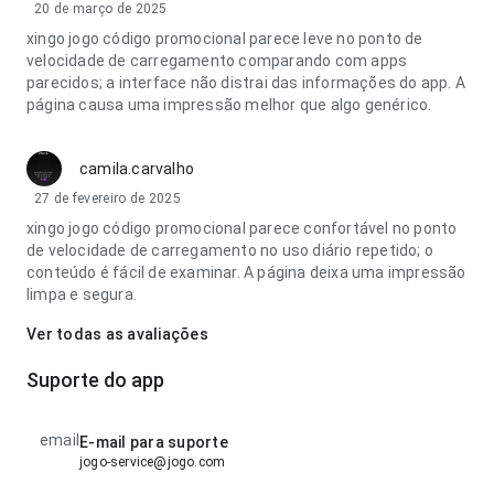
20 de março de 2025
xingo jogo código promocional parece leve no ponto de
velocidade de carregamento comparando com apps
parecidos; a interface não distrai das informações do app. A
página causa uma impressão melhor que algo genérico.
camila.carvalho
27 de fevereiro de 2025
xingo jogo código promocional parece confortável no ponto
de velocidade de carregamento no uso diário repetido; o
conteúdo é fácil de examinar. A página deixa uma impressão
limpa e segura.
Ver todas as avaliações
Suporte do app
email
E-mail para suporte
jogo-service@jogo.com