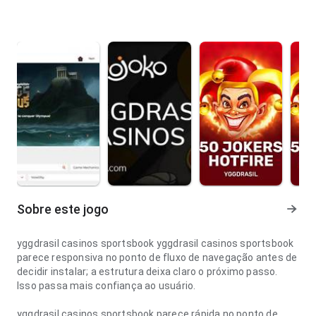
Sobre este jogo
yggdrasil casinos sportsbook yggdrasil casinos sportsbook
parece responsiva no ponto de fluxo de navegação antes de
decidir instalar; a estrutura deixa claro o próximo passo.
Isso passa mais confiança ao usuário.
yggdrasil casinos sportsbook parece rápida no ponto de