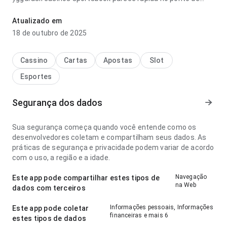
fluxo de navegação comparando com apps parecidos; a
resposta é previsível. Ajuda quem quer decidir rapidamente
Atualizado em
se vale instalar.
18 de outubro de 2025
Cassino
Cartas
Apostas
Slot
Esportes
Segurança dos dados
Sua segurança começa quando você entende como os
desenvolvedores coletam e compartilham seus dados. As
práticas de segurança e privacidade podem variar de acordo
com o uso, a região e a idade.
Navegação
Este app pode compartilhar estes tipos de
na Web
dados com terceiros
Informações pessoais, Informações
Este app pode coletar
financeiras e mais 6
estes tipos de dados