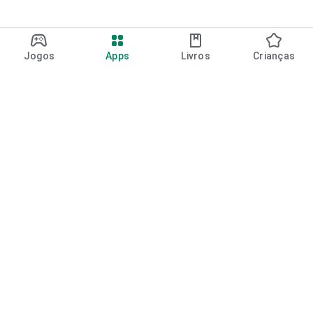
Jogos
Apps
Livros
Crianças
Google Play
Play Pass
Pontos do Play Points
Vales-presente
Resgatar
Política de reembolso