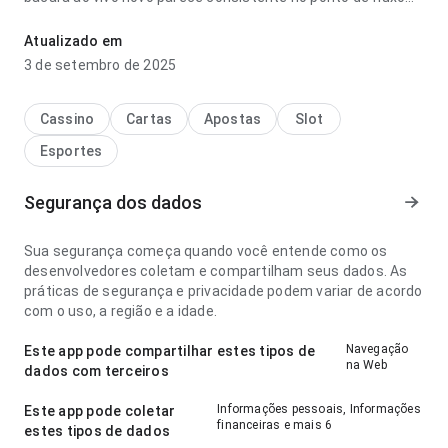
de navegação ao alternar detalhes; a experiência evita
passos desnecessários. A página causa uma impressão
Atualizado em
melhor que algo genérico.
3 de setembro de 2025
Cassino
Cartas
Apostas
Slot
Esportes
Segurança dos dados
Sua segurança começa quando você entende como os
desenvolvedores coletam e compartilham seus dados. As
práticas de segurança e privacidade podem variar de acordo
com o uso, a região e a idade.
Navegação
Este app pode compartilhar estes tipos de
na Web
dados com terceiros
Informações pessoais, Informações
Este app pode coletar
financeiras e mais 6
estes tipos de dados