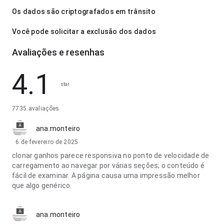
Os dados são criptografados em trânsito
Você pode solicitar a exclusão dos dados
Avaliações e resenhas
4.1
star
7735 avaliações
ana.monteiro
6 de fevereiro de 2025
clonar ganhos parece responsiva no ponto de velocidade de
carregamento ao navegar por várias seções; o conteúdo é
fácil de examinar. A página causa uma impressão melhor
que algo genérico.
ana.monteiro