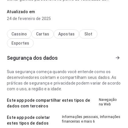
carregamento ao alternar detalhes; a página parece
completa sem ficar pesada. Esse equilíbrio torna o app mais
Atualizado em
interessante para testar.
24 de fevereiro de 2025
Cassino
Cartas
Apostas
Slot
Esportes
Segurança dos dados
Sua segurança começa quando você entende como os
desenvolvedores coletam e compartilham seus dados. As
práticas de segurança e privacidade podem variar de acordo
com o uso, a região e a idade.
Navegação
Este app pode compartilhar estes tipos de
na Web
dados com terceiros
Informações pessoais, Informações
Este app pode coletar
financeiras e mais 6
estes tipos de dados