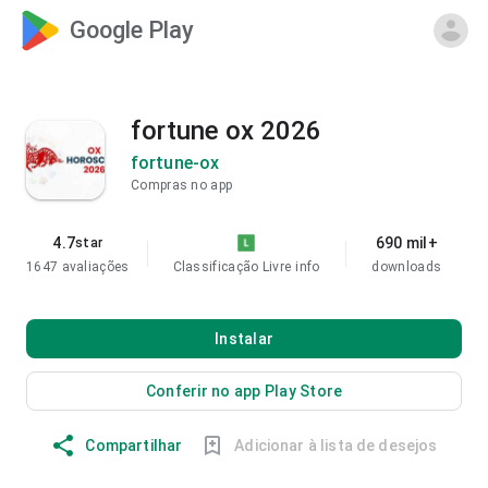
Google Play
fortune ox 2026
fortune-ox
Compras no app
4.7
690 mil+
star
1647 avaliações
Classificação Livre
info
downloads
Instalar
Conferir no app Play Store
Compartilhar
Adicionar à lista de desejos