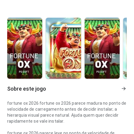
Sobre este jogo
fortune ox 2026 fortune ox 2026 parece madura no ponto de
velocidade de carregamento antes de decidir instalar; a
hierarquia visual parece natural. Ajuda quem quer decidir
rapidamente se vale instalar.
fortune ox 2026 parece leve no ponto de velocidade de