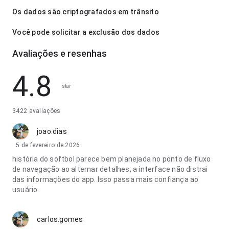
Os dados são criptografados em trânsito
Você pode solicitar a exclusão dos dados
Avaliações e resenhas
4.8
star
3422 avaliações
joao.dias
5 de fevereiro de 2026
história do softbol parece bem planejada no ponto de fluxo
de navegação ao alternar detalhes; a interface não distrai
das informações do app. Isso passa mais confiança ao
usuário.
carlos.gomes