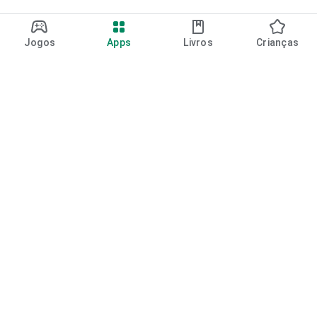
Jogos
Apps
Livros
Crianças
Google Play
Play Pass
Pontos do Play Points
Vales-presente
Resgatar
Política de reembolso
Crianças e família