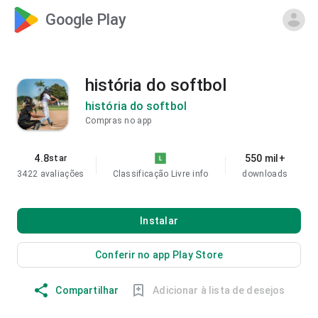
Google Play
história do softbol
história do softbol
Compras no app
4.8
550 mil+
star
3422 avaliações
Classificação Livre
info
downloads
Instalar
Conferir no app Play Store
Compartilhar
Adicionar à lista de desejos