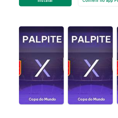
Instalar
Conferir no app P