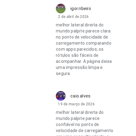
igor.ribeiro
2 de abril de 2026
melhor lateral direita do
mundo palpite parece clara
no ponto de velocidade de
carregamento comparando
com apps parecidos; os
rótulos são fáceis de
acompanhar. A página deixa
uma impressão limpa e
segura.
caio.alves
19 de março de 2026
melhor lateral direita do
mundo palpite parece
confiável no ponto de
velocidade de carregamento