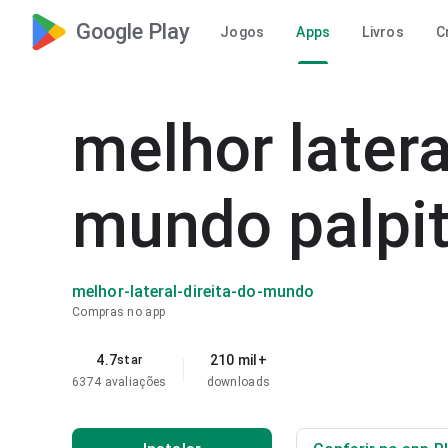
Google Play
Jogos
Apps
Livros
C
melhor latera
mundo palpi
melhor-lateral-direita-do-mundo
Compras no app
4.7
210 mil+
star
6374 avaliações
downloads