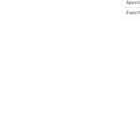
Apost
apps par
de exami
Espor
decidir r