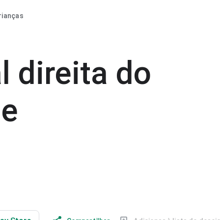
rianças
l direita do
te