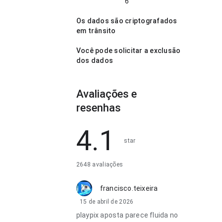
6
Os dados são criptografados
em trânsito
Você pode solicitar a exclusão
dos dados
Avaliações e
resenhas
4.1
star
2648 avaliações
francisco.teixeira
15 de abril de 2026
playpix aposta parece fluida no