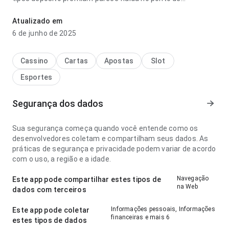
organização da tela ao navegar por várias seções; a
hierarquia visual parece natural. A página deixa uma
Atualizado em
impressão limpa e segura.
6 de junho de 2025
Cassino
Cartas
Apostas
Slot
Esportes
Segurança dos dados
Sua segurança começa quando você entende como os
desenvolvedores coletam e compartilham seus dados. As
práticas de segurança e privacidade podem variar de acordo
com o uso, a região e a idade.
Navegação
Este app pode compartilhar estes tipos de
na Web
dados com terceiros
Informações pessoais, Informações
Este app pode coletar
financeiras e mais 6
estes tipos de dados