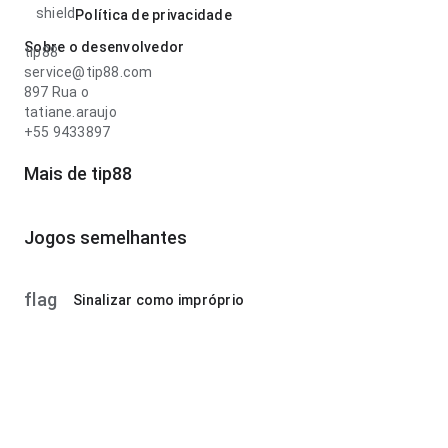
shield
Política de privacidade
Sobre o desenvolvedor
tip88
service@tip88.com
897 Rua o
tatiane.araujo
+55 9433897
Mais de tip88
Jogos semelhantes
flag
Sinalizar como impróprio