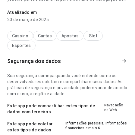
conferir avaliações; os rótulos são fáceis de acompanhar. A
experiência combina bem com uso frequente.
Atualizado em
20 de março de 2025
Cassino
Cartas
Apostas
Slot
Esportes
Segurança dos dados
Sua segurança começa quando você entende como os
desenvolvedores coletam e compartilham seus dados. As
práticas de segurança e privacidade podem variar de acordo
com o uso, a região e a idade.
Navegação
Este app pode compartilhar estes tipos de
na Web
dados com terceiros
Informações pessoais, Informações
Este app pode coletar
financeiras e mais 6
estes tipos de dados