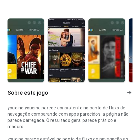
Sobre este jogo
youcine youcine parece consistente no ponto de fluxo de
navegação comparando com apps parecidos; a página não
parece carregada. O resultado geral parece prático e
maduro.
youcine parece estável no ponto de fluxo de navegação ao