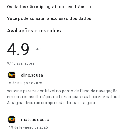
Os dados são criptografados em trânsito
Você pode solicitar a exclusão dos dados
Avaliações e resenhas
4.9
star
9745 avaliações
aline.sousa
5 de março de 2025
youcine parece confiável no ponto de fluxo de navegação
em uma consulta rápida; a hierarquia visual parece natural.
A página deixa uma impressão limpa e segura.
mateus.souza
19 de fevereiro de 2025