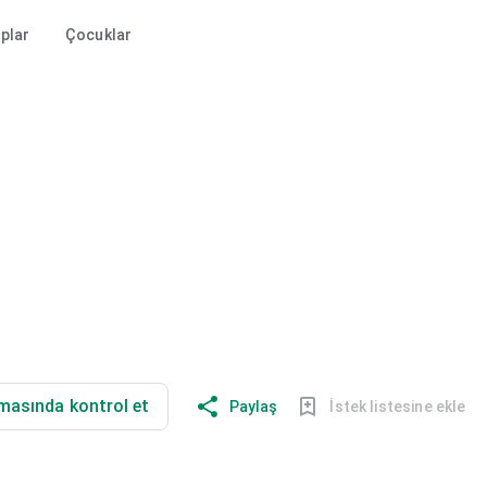
aplar
Çocuklar
masında kontrol et
Paylaş
İstek listesine ekle