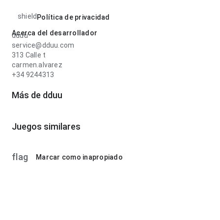
shield
Política de privacidad
Acerca del desarrollador
dduu
service@dduu.com
313 Calle t
carmen.alvarez
+34 9244313
Más de dduu
Juegos similares
flag
Marcar como inapropiado