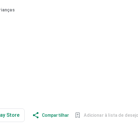
rianças
lay Store
Compartilhar
Adicionar à lista de desej