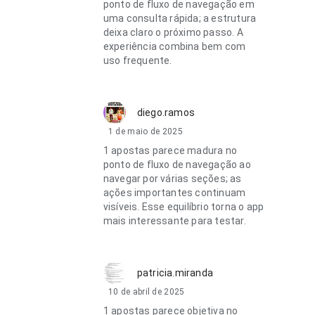
ponto de fluxo de navegação em
uma consulta rápida; a estrutura
deixa claro o próximo passo. A
experiência combina bem com
uso frequente.
diego.ramos
1 de maio de 2025
1 apostas parece madura no
ponto de fluxo de navegação ao
navegar por várias seções; as
ações importantes continuam
visíveis. Esse equilíbrio torna o app
mais interessante para testar.
patricia.miranda
10 de abril de 2025
1 apostas parece objetiva no