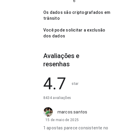
6
Os dados são criptografados em
trânsito
Você pode solicitar a exclusão
dos dados
Avaliações e
resenhas
4.7
star
8434 avaliações
marcos.santos
15 de maio de 2025
1 apostas parece consistente no