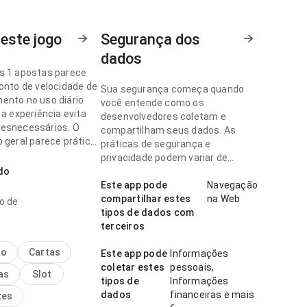
este jogo
Segurança dos
dados
s 1 apostas parece
ponto de velocidade de
Sua segurança começa quando
ento no uso diário
você entende como os
 a experiência evita
desenvolvedores coletam e
esnecessários. O
compartilham seus dados. As
 geral parece prático
práticas de segurança e
.
privacidade podem variar de
do
acordo com o uso, a região e a
s parece fluida no
idade.
Este app pode
Navegação
 fluxo de navegação
compartilhar estes
na Web
o de
onsulta rápida; a
tipos de dados com
é previsível. Ajuda
terceiros
r decidir rapidamente
nstalar.
no
Cartas
Este app pode
Informações
coletar estes
pessoais,
as
Slot
tipos de
Informações
dados
financeiras e mais
tes