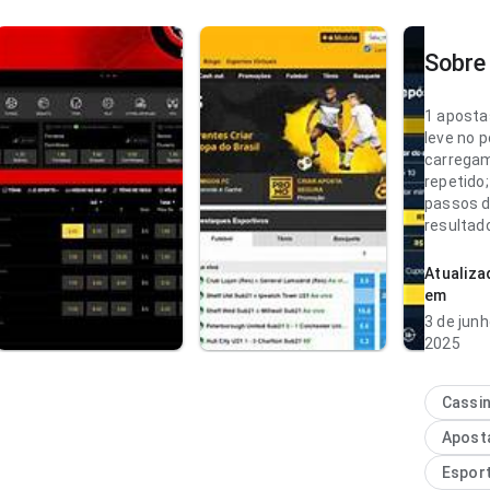
Sobre 
1 aposta
leve no 
carregam
repetido;
passos d
resultado
e maduro
Atualiza
1 aposta
em
ponto de
3 de junh
em uma c
2025
resposta 
quem que
se vale i
Cassi
Apost
Espor