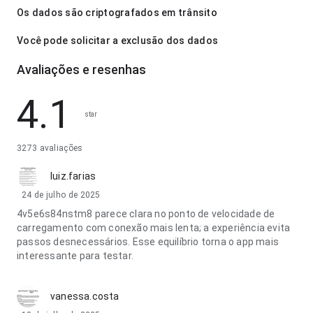
Os dados são criptografados em trânsito
Você pode solicitar a exclusão dos dados
Avaliações e resenhas
4.1
star
3273 avaliações
luiz.farias
24 de julho de 2025
4v5e6s84nstm8 parece clara no ponto de velocidade de
carregamento com conexão mais lenta; a experiência evita
passos desnecessários. Esse equilíbrio torna o app mais
interessante para testar.
vanessa.costa