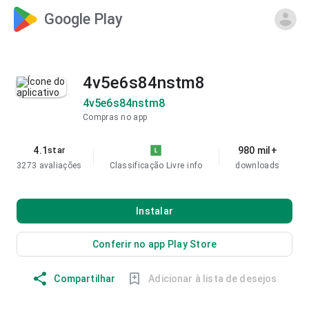
Google Play
4v5e6s84nstm8
4v5e6s84nstm8
Compras no app
4.1
980 mil+
star
3273 avaliações
Classificação Livre
info
downloads
Instalar
Conferir no app Play Store
Compartilhar
Adicionar à lista de desejos