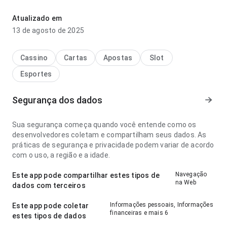
carregamento ao navegar por várias seções; a página
parece completa sem ficar pesada. Esse cuidado nos
Atualizado em
detalhes faz diferença.
13 de agosto de 2025
Cassino
Cartas
Apostas
Slot
Esportes
Segurança dos dados
Sua segurança começa quando você entende como os
desenvolvedores coletam e compartilham seus dados. As
práticas de segurança e privacidade podem variar de acordo
com o uso, a região e a idade.
Navegação
Este app pode compartilhar estes tipos de
na Web
dados com terceiros
Informações pessoais, Informações
Este app pode coletar
financeiras e mais 6
estes tipos de dados