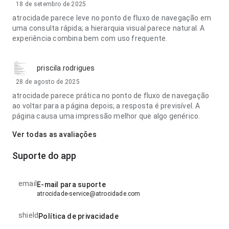
18 de setembro de 2025
atrocidade parece leve no ponto de fluxo de navegação em
uma consulta rápida; a hierarquia visual parece natural. A
experiência combina bem com uso frequente.
priscila.rodrigues
28 de agosto de 2025
atrocidade parece prática no ponto de fluxo de navegação
ao voltar para a página depois; a resposta é previsível. A
página causa uma impressão melhor que algo genérico.
Ver todas as avaliações
Suporte do app
email
E-mail para suporte
atrocidade-service@atrocidade.com
shield
Política de privacidade