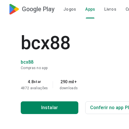
Google Play
Jogos
Apps
Livros
C
bcx88
bcx88
Compras no app
4.8
290 mil+
star
4872 avaliações
downloads
Instalar
Conferir no app P