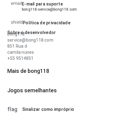
email
E-mail para suporte
bong118-service@bong118.com
shield
Política de privacidade
Sobre o desenvolvedor
bong118
service@bong118.com
851 Rua d
camila.nunes
+55 9514851
Mais de bong118
Jogos semelhantes
flag
Sinalizar como impróprio