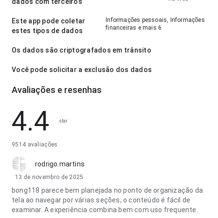
dados com terceiros
Informações pessoais, Informações
Este app pode coletar
financeiras e mais 6
estes tipos de dados
Os dados são criptografados em trânsito
Você pode solicitar a exclusão dos dados
Avaliações e resenhas
4.4
star
9514 avaliações
rodrigo.martins
13 de novembro de 2025
bong118 parece bem planejada no ponto de organização da
tela ao navegar por várias seções; o conteúdo é fácil de
examinar. A experiência combina bem com uso frequente.