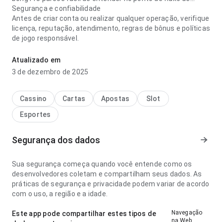
navegação ao navegar por várias seções; a página não
Segurança e confiabilidade
parece carregada. O resultado geral parece prático e
Antes de criar conta ou realizar qualquer operação, verifique
maduro.
licença, reputação, atendimento, regras de bônus e políticas
de jogo responsável.
Atualizado em
3 de dezembro de 2025
Cassino
Cartas
Apostas
Slot
Esportes
Segurança dos dados
Sua segurança começa quando você entende como os
desenvolvedores coletam e compartilham seus dados. As
práticas de segurança e privacidade podem variar de acordo
com o uso, a região e a idade.
Navegação
Este app pode compartilhar estes tipos de
na Web