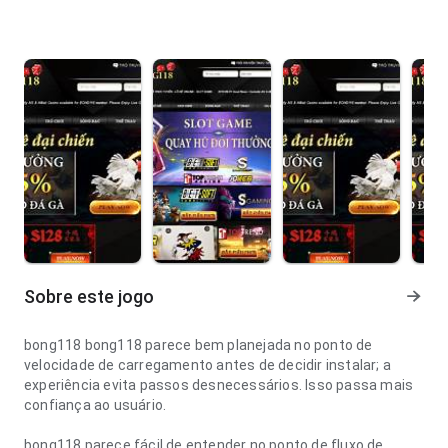
Sobre este jogo
bong118 bong118 parece bem planejada no ponto de
velocidade de carregamento antes de decidir instalar; a
experiência evita passos desnecessários. Isso passa mais
confiança ao usuário.
bong118 parece fácil de entender no ponto de fluxo de