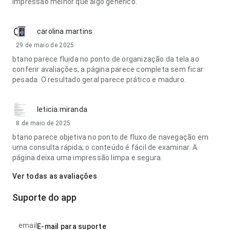
impressão melhor que algo genérico.
carolina.martins
29 de maio de 2025
btano parece fluida no ponto de organização da tela ao
conferir avaliações; a página parece completa sem ficar
pesada. O resultado geral parece prático e maduro.
leticia.miranda
8 de maio de 2025
btano parece objetiva no ponto de fluxo de navegação em
uma consulta rápida; o conteúdo é fácil de examinar. A
página deixa uma impressão limpa e segura.
Ver todas as avaliações
Suporte do app
email
E-mail para suporte