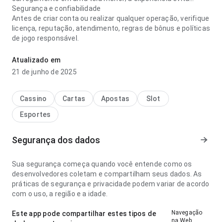
passos desnecessários. Esse equilíbrio torna o app mais
Segurança e confiabilidade
interessante para testar.
Antes de criar conta ou realizar qualquer operação, verifique
licença, reputação, atendimento, regras de bônus e políticas
de jogo responsável.
Atualizado em
21 de junho de 2025
Cassino
Cartas
Apostas
Slot
Esportes
Segurança dos dados
Sua segurança começa quando você entende como os
desenvolvedores coletam e compartilham seus dados. As
práticas de segurança e privacidade podem variar de acordo
com o uso, a região e a idade.
Navegação
Este app pode compartilhar estes tipos de
na Web