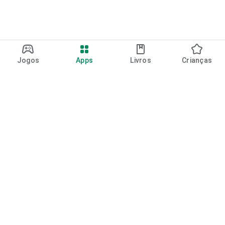
Jogos
Apps
Livros
Crianças
Google Play
Play Pass
Pontos do Play Points
Vales-presente
Resgatar
Política de reembolso