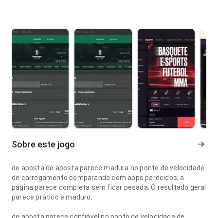
Sobre este jogo
de aposta de aposta parece madura no ponto de velocidade
de carregamento comparando com apps parecidos; a
página parece completa sem ficar pesada. O resultado geral
parece prático e maduro.
de aposta parece confiável no ponto de velocidade de