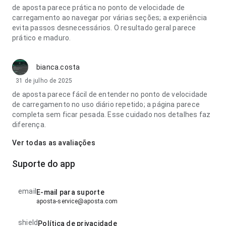
de aposta parece prática no ponto de velocidade de
carregamento ao navegar por várias seções; a experiência
evita passos desnecessários. O resultado geral parece
prático e maduro.
bianca.costa
31 de julho de 2025
de aposta parece fácil de entender no ponto de velocidade
de carregamento no uso diário repetido; a página parece
completa sem ficar pesada. Esse cuidado nos detalhes faz
diferença.
Ver todas as avaliações
Suporte do app
email
E-mail para suporte
aposta-service@aposta.com
shield
Política de privacidade