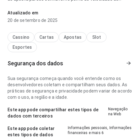
carregamento ao navegar por várias seções; o conteúdo é
fácil de examinar. Esse cuidado nos detalhes faz diferença.
Atualizado em
20 de setembro de 2025
Cassino
Cartas
Apostas
Slot
Esportes
Segurança dos dados
Sua segurança começa quando você entende como os
desenvolvedores coletam e compartilham seus dados. As
práticas de segurança e privacidade podem variar de acordo
com o uso, a região e a idade.
Navegação
Este app pode compartilhar estes tipos de
na Web
dados com terceiros
Informações pessoais, Informações
Este app pode coletar
financeiras e mais 6
estes tipos de dados