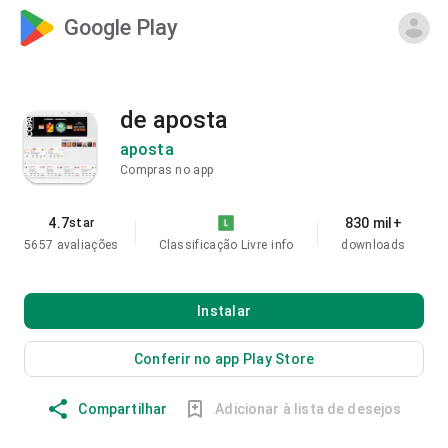
Google Play
de aposta
aposta
Compras no app
4.7
830 mil+
star
5657 avaliações
Classificação Livre
info
downloads
Instalar
Conferir no app Play Store
Compartilhar
Adicionar à lista de desejos