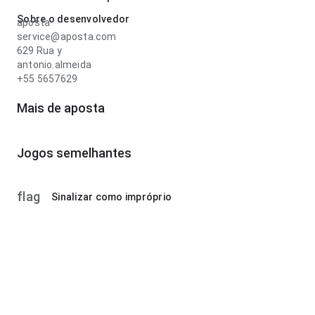
Sobre o desenvolvedor
aposta
service@aposta.com
629 Rua y
antonio.almeida
+55 5657629
Mais de aposta
Jogos semelhantes
flag
Sinalizar como impróprio