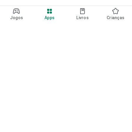
Jogos
Apps
Livros
Crianças
Google Play
Play Pass
Pontos do Play Points
Vales-presente
Resgatar
Política de reembolso
Crianças e família