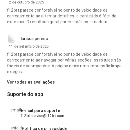
2 de outubro de 2025
f12brt parece confortável no ponto de velocidade de
carregamento ao alternar detalhes; o conteúdo é fácil de
examinar. O resultado geral parece prático e maduro.
larissa.pereira
11 de setembro de 2025
f12brt parece confortável no ponto de velocidade de
carregamento ao navegar por várias seções; os rótulos são
fáceis de acompanhar. A página deixa uma impressão limpa
e segura.
Ver todas as avaliações
Suporte do app
email
E-mail para suporte
f12brt-service@f12brt.com
shield
Política de privacidade