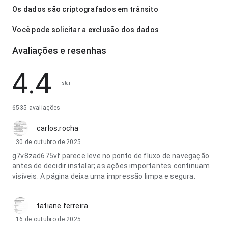
Os dados são criptografados em trânsito
Você pode solicitar a exclusão dos dados
Avaliações e resenhas
4.4
star
6535 avaliações
carlos.rocha
30 de outubro de 2025
g7v8zad675vf parece leve no ponto de fluxo de navegação
antes de decidir instalar; as ações importantes continuam
visíveis. A página deixa uma impressão limpa e segura.
tatiane.ferreira
16 de outubro de 2025