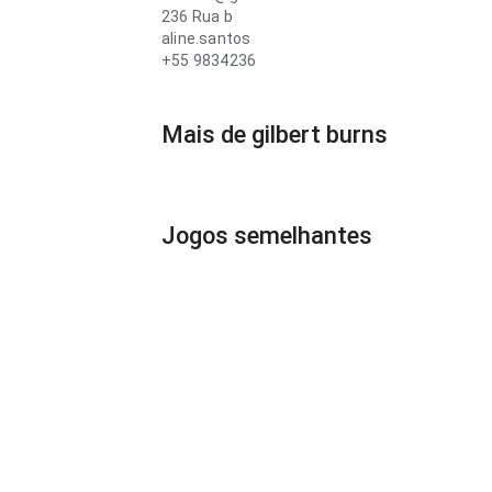
236 Rua b
aline.santos
+55 9834236
Mais de gilbert burns
Jogos semelhantes