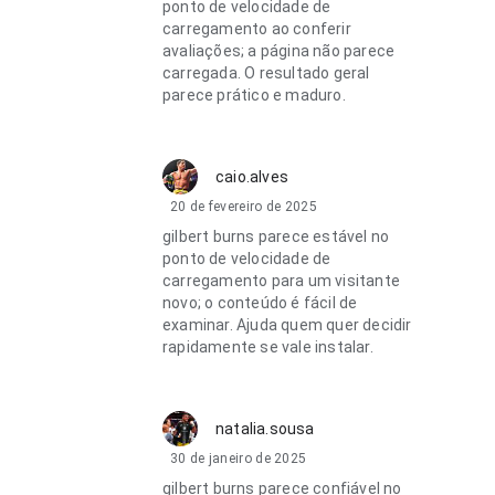
ponto de velocidade de
carregamento ao conferir
avaliações; a página não parece
carregada. O resultado geral
parece prático e maduro.
caio.alves
20 de fevereiro de 2025
gilbert burns parece estável no
ponto de velocidade de
carregamento para um visitante
novo; o conteúdo é fácil de
examinar. Ajuda quem quer decidir
rapidamente se vale instalar.
natalia.sousa
30 de janeiro de 2025
gilbert burns parece confiável no