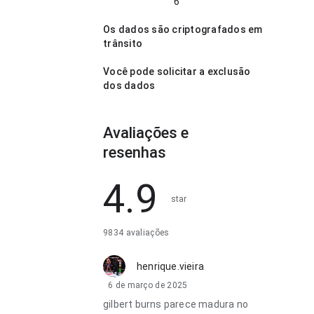
6
Os dados são criptografados em
trânsito
Você pode solicitar a exclusão
dos dados
Avaliações e
resenhas
4.9
star
9834 avaliações
henrique.vieira
6 de março de 2025
gilbert burns parece madura no