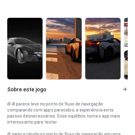
Sobre este jogo
i8 i8 parece leve no ponto de fluxo de navegação
comparando com apps parecidos; a experiência evita
passos desnecessários. Esse equilíbrio torna o app mais
interessante para testar.
i8 parece rápida no ponto de fluxo de navegação em uma