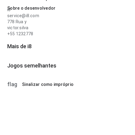
Sobre o desenvolvedor
i8
service@i8.com
778 Rua y
victor.silva
+55 1232778
Mais de i8
Jogos semelhantes
flag
Sinalizar como impróprio