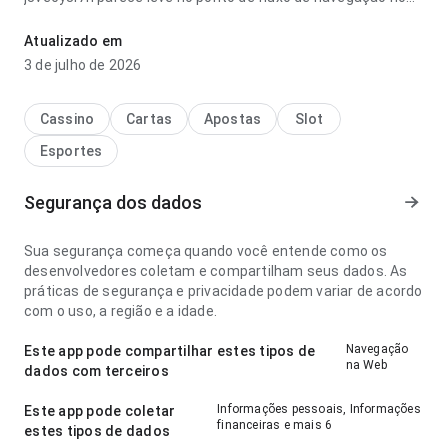
uso diário repetido; o conteúdo é fácil de examinar. O
resultado geral parece prático e maduro.
Atualizado em
3 de julho de 2026
Cassino
Cartas
Apostas
Slot
Esportes
Segurança dos dados
Sua segurança começa quando você entende como os
desenvolvedores coletam e compartilham seus dados. As
práticas de segurança e privacidade podem variar de acordo
com o uso, a região e a idade.
Navegação
Este app pode compartilhar estes tipos de
na Web
dados com terceiros
Informações pessoais, Informações
Este app pode coletar
financeiras e mais 6
estes tipos de dados