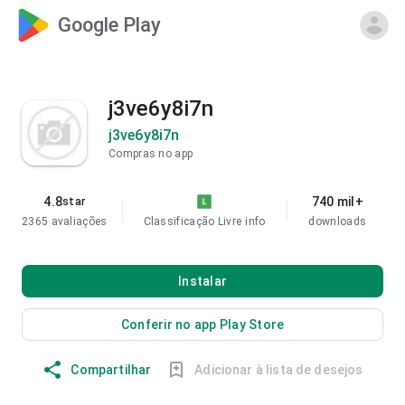
Google Play
j3ve6y8i7n
j3ve6y8i7n
Compras no app
4.8
740 mil+
star
2365 avaliações
Classificação Livre
info
downloads
Instalar
Conferir no app Play Store
Compartilhar
Adicionar à lista de desejos