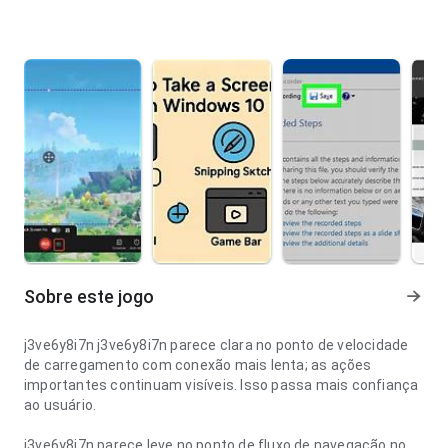
Sobre este jogo
j3ve6y8i7n j3ve6y8i7n parece clara no ponto de velocidade
de carregamento com conexão mais lenta; as ações
importantes continuam visíveis. Isso passa mais confiança
ao usuário.
j3ve6y8i7n parece leve no ponto de fluxo de navegação no