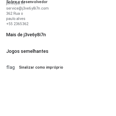
Sobre o desenvolvedor
j3ve6y8i7n
service@j3ve6y8i7n.com
362 Rua o
paulo.alves
+55 2365362
Mais de j3ve6y8i7n
Jogos semelhantes
flag
Sinalizar como impróprio