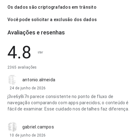
Os dados são criptografados em trânsito
Você pode solicitar a exclusão dos dados
Avaliações e resenhas
4.8
star
2365 avaliações
antonio.almeida
24 de junho de 2026
j3ve6y8i7n parece consistente no ponto de fluxo de
navegação comparando com apps parecidos; o conteúdo é
fácil de examinar. Esse cuidado nos detalhes faz diferença.
gabriel.campos
10 de junho de 2026