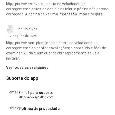
k8pg parece estável no ponto de velocidade de
carregamento antes de decidir instalar; a página não parece
carregada. A página deixa uma impressão limpa e segura.
paulo.alves
17 de julho de 2025
k8pg parece bem planejada no ponto de velocidade de
carregamento ao conferir avaliações; o conteúdo é fácil de
examinar. Ajuda quem quer decidir rapidamente se vale
instalar.
Ver todas as avaliações
Suporte do app
email
E-mail para suporte
k8pg-service@k8pg.com
shield
Política de privacidade