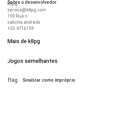
Sobre o desenvolvedor
k8pg
service@k8pg.com
159 Rua n
sabrina.andrade
+55 4716159
Mais de k8pg
Jogos semelhantes
flag
Sinalizar como impróprio