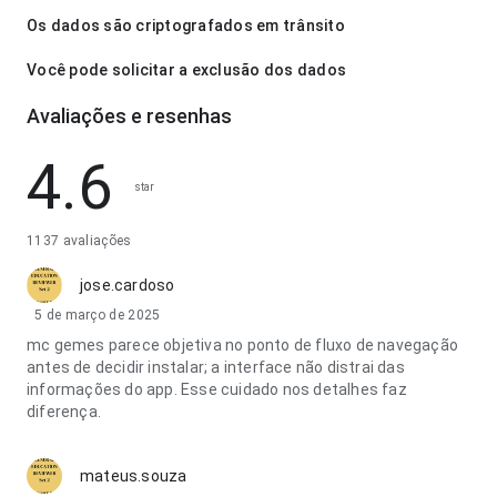
Os dados são criptografados em trânsito
Você pode solicitar a exclusão dos dados
Avaliações e resenhas
4.6
star
1137 avaliações
jose.cardoso
5 de março de 2025
mc gemes parece objetiva no ponto de fluxo de navegação
antes de decidir instalar; a interface não distrai das
informações do app. Esse cuidado nos detalhes faz
diferença.
mateus.souza