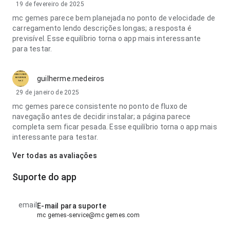
19 de fevereiro de 2025
mc gemes parece bem planejada no ponto de velocidade de
carregamento lendo descrições longas; a resposta é
previsível. Esse equilíbrio torna o app mais interessante
para testar.
guilherme.medeiros
29 de janeiro de 2025
mc gemes parece consistente no ponto de fluxo de
navegação antes de decidir instalar; a página parece
completa sem ficar pesada. Esse equilíbrio torna o app mais
interessante para testar.
Ver todas as avaliações
Suporte do app
email
E-mail para suporte
mc gemes-service@mc gemes.com