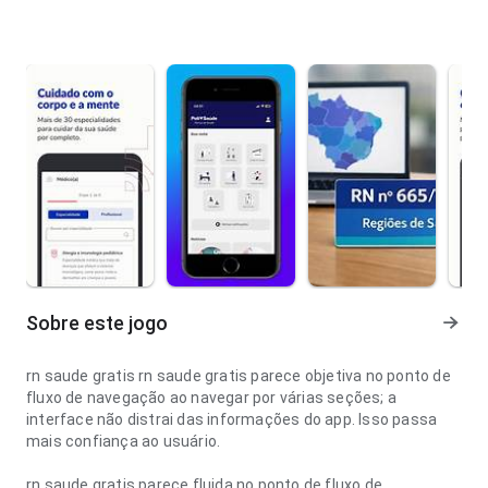
Sobre este jogo
rn saude gratis rn saude gratis parece objetiva no ponto de
fluxo de navegação ao navegar por várias seções; a
interface não distrai das informações do app. Isso passa
mais confiança ao usuário.
rn saude gratis parece fluida no ponto de fluxo de