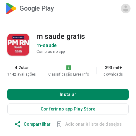
Google Play
rn saude gratis
rn-saude
Compras no app
4.2
390 mil+
star
1442 avaliações
Classificação Livre
info
downloads
Instalar
Conferir no app Play Store
Compartilhar
Adicionar à lista de desejos