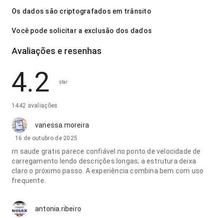
Os dados são criptografados em trânsito
Você pode solicitar a exclusão dos dados
Avaliações e resenhas
4.2
star
1442 avaliações
vanessa.moreira
16 de outubro de 2025
rn saude gratis parece confiável no ponto de velocidade de
carregamento lendo descrições longas; a estrutura deixa
claro o próximo passo. A experiência combina bem com uso
frequente.
antonia.ribeiro