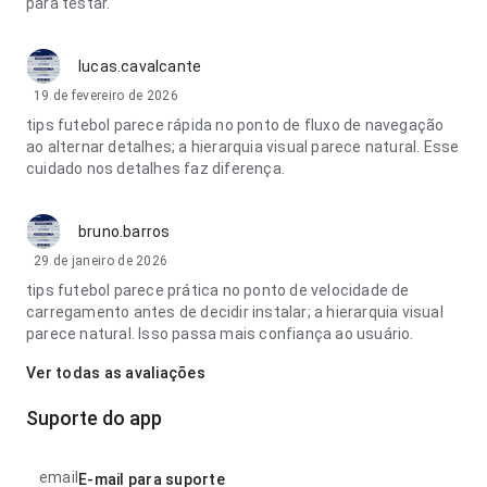
para testar.
lucas.cavalcante
19 de fevereiro de 2026
tips futebol parece rápida no ponto de fluxo de navegação
ao alternar detalhes; a hierarquia visual parece natural. Esse
cuidado nos detalhes faz diferença.
bruno.barros
29 de janeiro de 2026
tips futebol parece prática no ponto de velocidade de
carregamento antes de decidir instalar; a hierarquia visual
parece natural. Isso passa mais confiança ao usuário.
Ver todas as avaliações
Suporte do app
email
E-mail para suporte