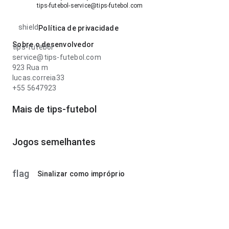
tips-futebol-service@tips-futebol.com
shield
Política de privacidade
Sobre o desenvolvedor
tips-futebol
service@tips-futebol.com
923 Rua m
lucas.correia33
+55 5647923
Mais de tips-futebol
Jogos semelhantes
flag
Sinalizar como impróprio