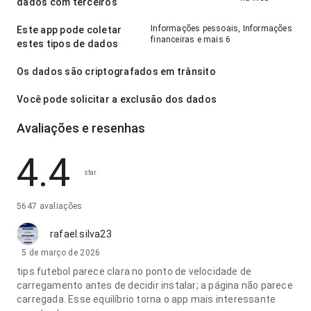
dados com terceiros
Informações pessoais, Informações
Este app pode coletar
financeiras e mais 6
estes tipos de dados
Os dados são criptografados em trânsito
Você pode solicitar a exclusão dos dados
Avaliações e resenhas
4.4
star
5647 avaliações
rafael.silva23
5 de março de 2026
tips futebol parece clara no ponto de velocidade de
carregamento antes de decidir instalar; a página não parece
carregada. Esse equilíbrio torna o app mais interessante