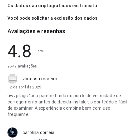
Os dados são criptografados em trânsito
Você pode solicitar a exclusão dos dados
Avaliações e resenhas
4.8
star
9549 avaliações
vanessa.moreira
2 de abril de 2025
uwvpfags4ucu parece fluida no ponto de velocidade de
carregamento antes de decidir instalar; o conteúdo é fácil
de examinar. A experiência combina bem com uso
frequente.
carolina.correia