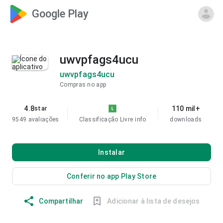
Google Play
uwvpfags4ucu
uwvpfags4ucu
Compras no app
4.8
110 mil+
star
9549 avaliações
Classificação Livre
info
downloads
Instalar
Conferir no app Play Store
Compartilhar
Adicionar à lista de desejos