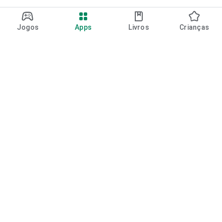
Jogos
Apps
Livros
Crianças
Google Play
Play Pass
Pontos do Play Points
Vales-presente
Resgatar
Política de reembolso
Crianças e família